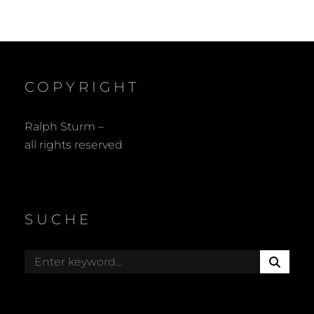
COPYRIGHT
Ralph Sturm –
all rights reserved
SUCHE
S
Search
E
for:
A
R
C