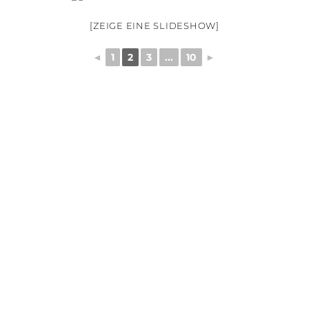
[ZEIGE EINE SLIDESHOW]
◄
1
2
3
...
10
►