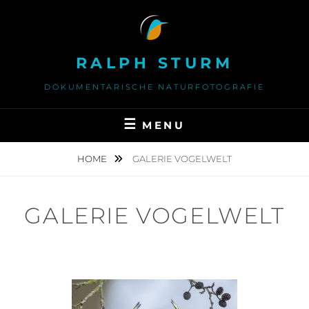
Skip
to
content
RALPH STURM
DOKUMENTARISCHE NATURFOTOGRAFIE
MENU
HOME
GALERIE VOGELWELT
GALERIE VOGELWELT