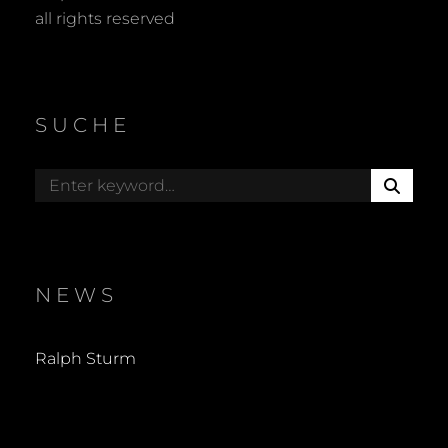
all rights reserved
SUCHE
S
Search
E
for:
A
R
C
H
NEWS
Ralph Sturm