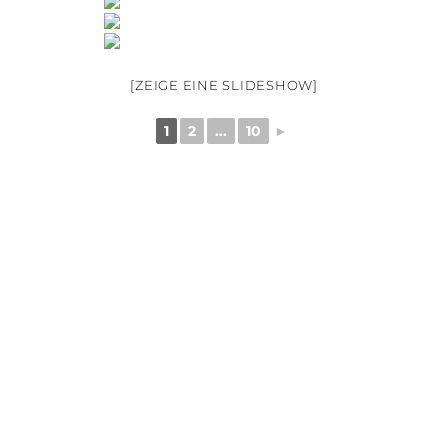
[ZEIGE EINE SLIDESHOW]
1
2
...
10
►