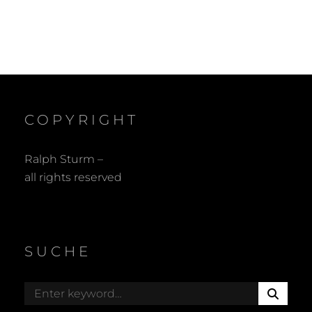
COPYRIGHT
Ralph Sturm –
all rights reserved
SUCHE
S
Search
E
for: