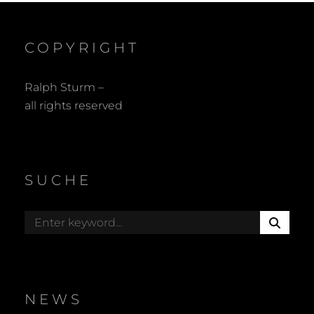
COPYRIGHT
Ralph Sturm –
all rights reserved
SUCHE
S
Search
E
for:
A
R
C
H
NEWS