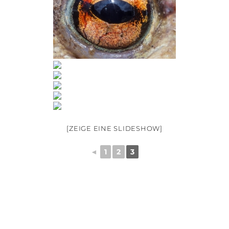
[ZEIGE EINE SLIDESHOW]
◄
1
2
3