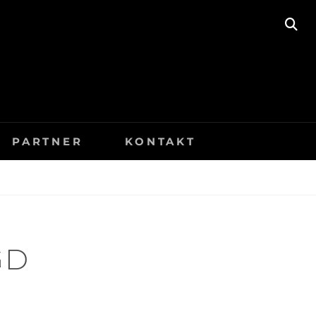
SE
PARTNER
KONTAKT
GD